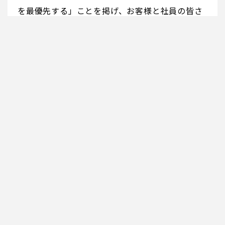
を最優先する」ことを掲げ、お客様と社員の皆さ
んの安全を第一に考えております。また、お客様
の生産性向上に貢献できるよう、ICTを搭載した
最新の建設機械やソリューションを提供しており
ます。これまで築いてきた信頼や実績は、日々現
場で支えている社員の皆さん一人ひとりの力によ
るものです。共に働く仲間を大切にし、安全かつ
安心して長く活躍できる職場環境づくりに日々取
り組んでまいります。私たちの想いに共感し共に
歩んでいただける方からのご応募を心よりお待ち
しております。